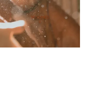
Sesiones
1:1
Nur Alquimia
Femenina
en las redes
sociales
COMUNIDAD Telegram
ALQUIMIALETTER