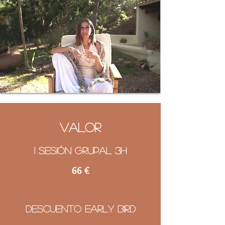
Valor
1 sesión grupal 3h
66 €
​Descuento Early Bird