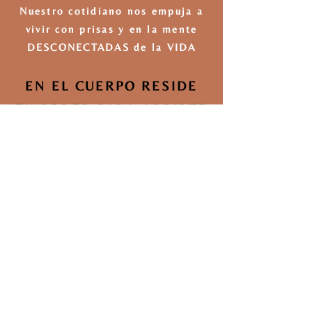
Nuestro cotidiano nos empuja a
vivir con prisas y en la mente
DES
CONECTADAS de la VIDA
EN EL CUERPO RESIDE
TU PODER PARA ABRIRTE
A RECIBIR Y CREAR
¿QUIERES RECONECTAR
CON LA ABUNDANCIA Y
EXPANDIR TU ENERGÍA
DESDE EL DISFRUTE?