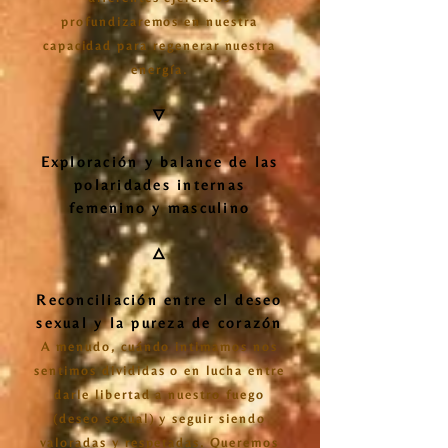
profundizaremos en nuestra
capacidad para regenerar nuestra
energía.
🜄
Exploración y balance de las
polaridades internas
femenino y masculino
🜂
Reconciliación entre el deseo
sexual y la pureza de corazón
A menudo, cuándo intimamos nos
sentimos divididas o en lucha entre
darle libertad a nuestro fuego
(deseo sexual) y seguir siendo
valoradas y respetadas. Queremos