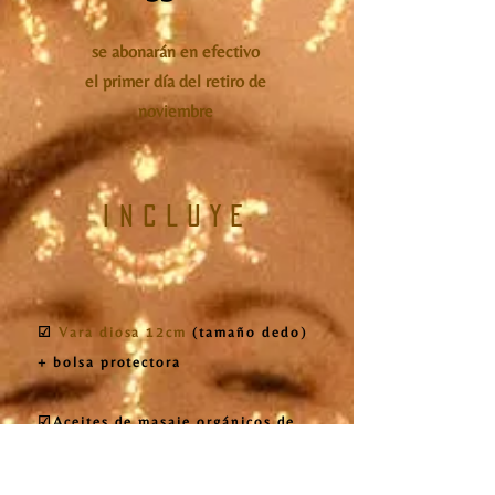
se abonarán en efectivo
el primer día del retiro de
noviembre
incluye
☑
Vara diosa 12cm
(tamaño dedo)
+ bolsa protectora
☑Aceites de masaje orgánicos de
primera calidad