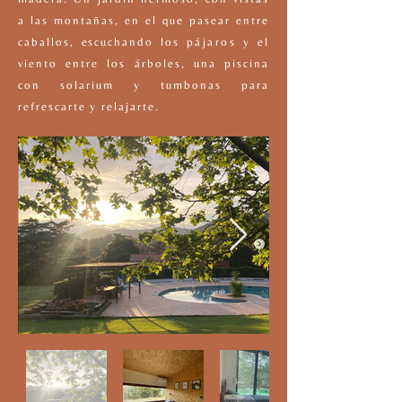
a las montañas, en el que pasear entre
caballos, escuchando los
pájaros
y el
viento entre los árboles, una piscina
con solarium y tumbonas para
refrescarte y relajarte.