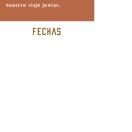
nuestro viaje juntas.
FECHAS
RESIDENCIALES
de fin de semana
viernes, sábado, domingo
13-15
noviembre'26
12-14 febrero'27
9-11 abril'27