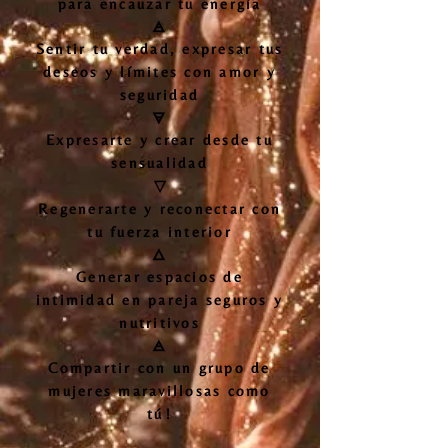
para encauzar tu energía
🜁
Sentir tu verdad, expresar tus
deseos y límites con amor y
seguridad
🜃
Expresarte y crear desde tu
sensualidad
▽
Regenerarte y reconectar con
tu fuerza interior
🜂
Generar espacios de
intimidad en pareja seguros y
nutritivos
🜁
Compartir con un grupo de
mujeres maravillosas como
tú!