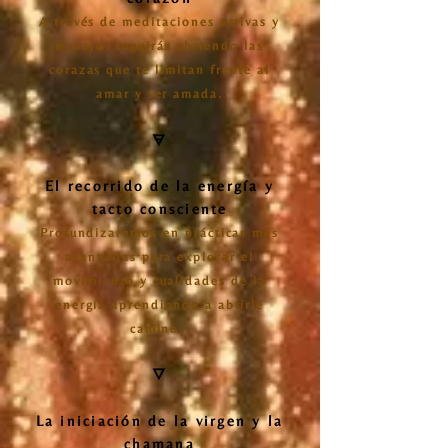
A través de meditaciones activas y
masajes seguirás abriendo las
corazas que te limitan frente al
amar y ser amada.
🜃
El recorrido de la energía y
tacto consciente
Profundizaremos en prácticas más
avanzadas para explorar el
movimiento y cualidades de la
energía aprendiendo a abrirle
camino.
🜄​
La iniciación de la virgen y la
chamana