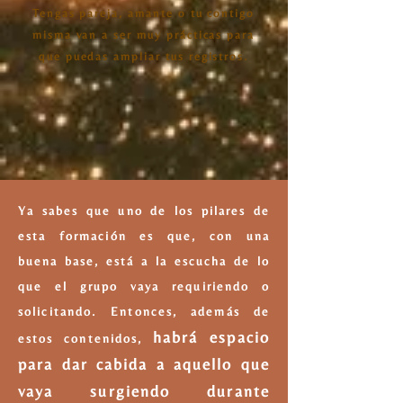
Tengas pareja, amante o tu contigo
misma van a ser muy prácticas para
que puedas ampliar tus registros.
Ya sabes que uno de los pilares de
esta formación es que, con una
buena base, está a la escucha de lo
que el grupo vaya requiriendo o
solicitando. Entonces, además de
habrá espacio
estos contenidos,
para dar cabida a aquello que
vaya surgiendo durante