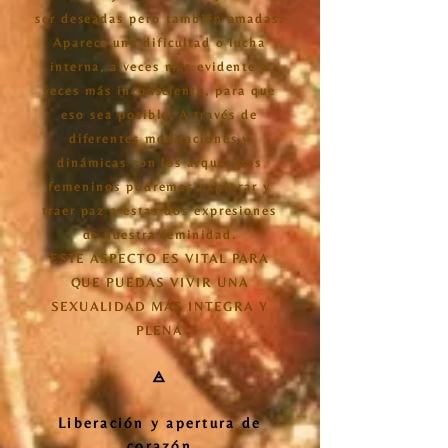
ser deseadas pero también amadas.
Aparece una dificultad o lucha
interna, a veces más evidente a
veces más inconsciente, para que
eso sea posible. A través de
diferentes meditaciones y
dinámicas con los arquetipos
femeninos podremos explorar y
traer paz a estas dos expresiones
de nuestra feminidad.
ESTE ASPECTO ES VITAL PARA
QUE PUEDAS VIVIR UNA
SEXUALIDAD MÁS INTEGRA Y
PLENA
🜁
Liberación y apertura de
corazón