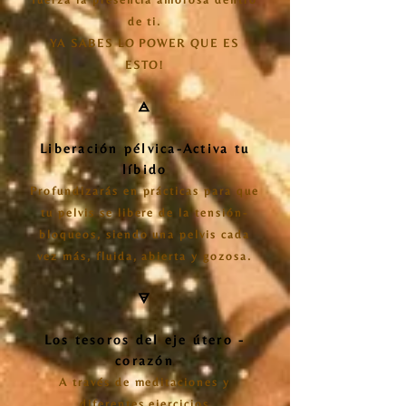
de ti.
YA SABES LO POWER QUE ES
ESTO!
🜁
Liberación pélvica-Activa tu
líbido
Profundizarás en prácticas para que
tu pelvis se libere de la tensión-
bloqueos, siendo una pelvis cada
vez más, fluida, abierta y gozosa.
🜃
Los tesoros del eje útero -
corazón
A través de meditaciones y
diferentes ejercicios