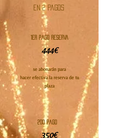
En 2 pagos
1er Pago Reserva
444€
se abonarán para
hacer efectiva la reserva de tu
pl
aza
2do Pago
350€