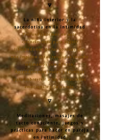
🜃
La niña interior y la
sacerdotisa en la intimidad
Profundizaremos en este
conocimiento para seguir
liberándonos de las corazas que
nos impiden estar relajadas cuando
intimamos con el otro.
Aprenderemos trucos y técnicas
para sobrevivir a las activaciones
emocionales de pareja.
🜄
Meditaciones, masajes de
tacto consciente, juegos y
prácticas para hacer en pareja
en intimidad