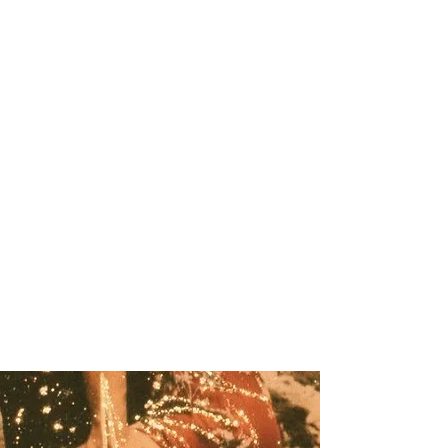
ONLINE
puedes hacerlos en directo o
en diferido cuando quieras
3, 5 novembre'26
12, 14 febrero'27
9, 11 marzo'27