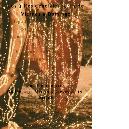
Los 3 Residenciales
serán d
e
Viernes a Domingo
Llegada a la
casa
el viernes
a
partir de las 16:30h,
círculo de mujeres de 18 a 21h.
El encuentro finalizará el
domingo a las 18h
Los 6 encuentros
Online
Martes y Jueves
19-
serán
de
21:30
h
ESTOS LOS PODRÁS HACER EN
VIVO O EN DIFERIDO