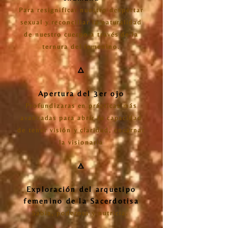
Para resignificar nuestro despertar
sexual y reconciliar la naturalidad
de nuestro cuerpo a través de la
ternura del femenino.
🜂
Apertura del 3er ojo
Profundizaras en prácticas más
avanzadas para abrir tu capacidad
de tener visión y claridad, encarnar
la visionaria
🜁
Exploración del arquetipo
femenino de la Sacerdotisa
Sabia, poderosa y nutricia.