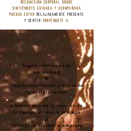
reconexión corporal dónde
sintiéndote cuidada y acompañada
puedas estar
relajadamente presente
y SENTIR
abriéndote a:
Seguir cultivando tu
autoestima
🜃
Seguir conociendo y avivando
tu energía sexual
▽
Afinarte más en la escucha de
tu cuerpo, ritmos e instinto
🜂
Cultivar tu Presencia amorosa