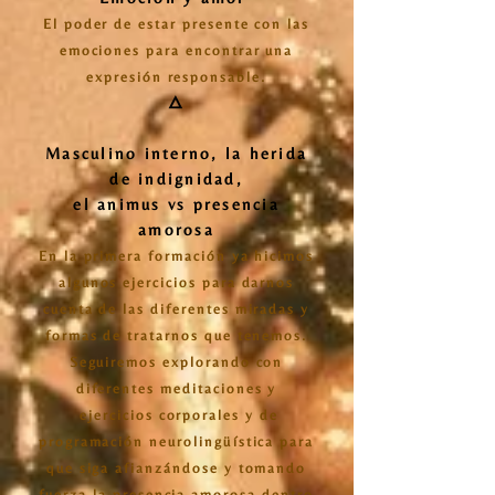
El poder de estar presente con las
emociones para encontrar una
expresión responsable.
🜂
Masculino interno, la herida
de indignidad,
el animus vs presencia
amorosa
En la primera formación ya hicimos
algunos ejercicios para darnos
cuenta de las diferentes miradas y
formas de tratarnos que tenemos.
Seguiremos explorando con
diferentes meditaciones y
ejercicios corporales y de
programación neurolingüística para
que siga afianzándose y tomando
fuerza la presencia amorosa dentro