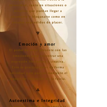
intensidad, tanto en situaciones o
desafíos que puedan llegar a
abrumarte o bloquearte como en
estados expandidos de placer.
🜄
Emoción y amor
El poder de estar presente con las
emociones para encontrar una
expresión liberadora y creativa.
Esto lo practicaremos de forma
individual y en parejas mediante el
masaje de liberación de la fascia.
🜂
Autoestima e Integridad
A menudo, cuándo intimamos nos