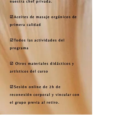
nuestra chef privada.
☑Aceites de masaje orgánicos de
primera calidad
☑Todos las actividades del
programa
☑ Otros materiales didácticos y
artísticos del curso
☑Sesión online de 2h de
reconexión corporal y vincular con
el grupo previa al retiro.
☑ Formar parte del grupo de apoyo
whatsapp.