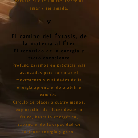
corazas que te limitan frente al
amar y ser amada.
🜄
El camino del Éxtasis, de
la materia al Éter
El recorrido de la energía y
tacto consciente
Profundizaremos en prácticas más
avanzadas para explorar el
movimiento y cualidades de la
energía aprendiendo a abrirle
camino.
Círculo de placer a cuatro manos,
exploración de placer desde lo
físico, hasta lo energético,
expandiendo la capacidad de
sostener energía y gozo.