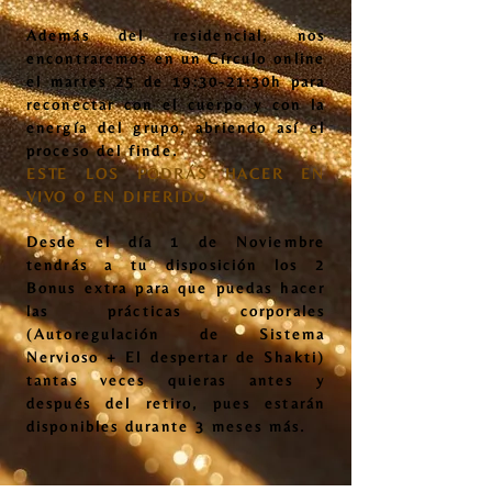
Además del residencial, nos
encontraremos en un Círculo online
el martes 25 de 19:30-21:30h para
reconectar con el cuerpo y con la
energía del grupo, abriendo así el
proceso del finde.
ESTE LOS PODRÁS HACER EN
VIVO O EN DIFERIDO
Desde el día 1 de Noviembre
tendrás a tu disposición los 2
Bonus extra para que puedas hacer
las prácticas corporales
(Autoregulación de Sistema
Nervioso + El despertar de Shakti)
tantas veces quieras antes y
después del retiro, pues estarán
disponibles durante 3 meses más.