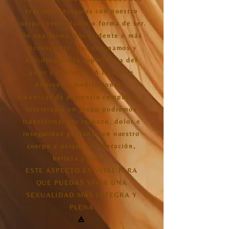
sentimos inseguras con nuestro
cuerpo, necesidades o forma de ser.
De una forma más evidente o más
inconsciente, nos detonamos y
boicoteamos la experiencia del
amor y el placer. A través de
diferentes meditaciones y
dinámicas de presencia compasiva y
arteterapia en grupo podremos
transformar ese rechazo, dolor e
inseguridad grabados en nuestro
cuerpo y psique en liberación,
belleza y poder.
ESTE ASPECTO ES VITAL PARA
QUE PUEDAS VIVIR UNA
SEXUALIDAD MÁS INTEGRA Y
PLENA
🜁