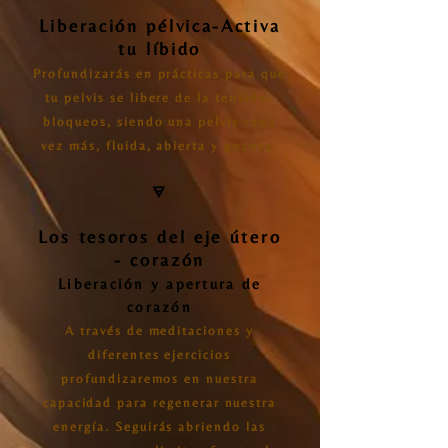
Liberación pélvica-Activa
tu líbido
Profundizarás en prácticas para que
tu pelvis se libere de la tensión-
bloqueos, siendo una pelvis cada
vez más, fluida, abierta y gozosa.
🜃
Los tesoros del eje útero
- corazón
Liberación y apertura de
corazón
A través de meditaciones y
diferentes ejercicios
profundizaremos en nuestra
capacidad para regenerar nuestra
energía. S
eguirás abriendo las