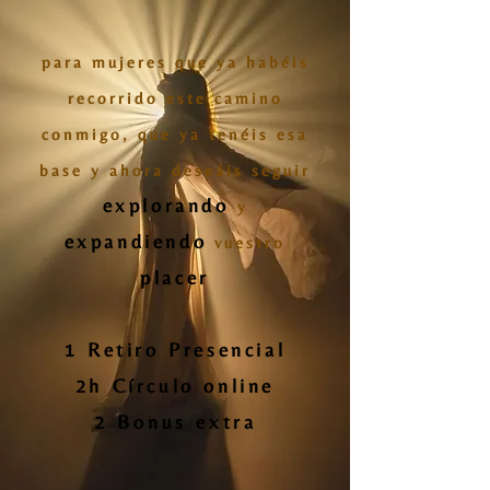
para mujeres que ya habéis
recorrido este camino
conmigo, que ya tenéis esa
base y ahora deseáis seguir
explorando
y
expandiendo
vuestro
placer
1 Retiro Presencial
2h Círculo online
2 Bonus extra