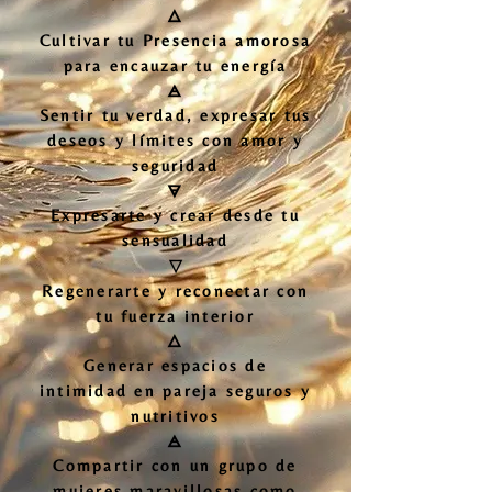
🜂
Cultivar tu Presencia amorosa
para encauzar tu energía
🜁
Sentir tu verdad, expresar tus
deseos y límites con amor y
seguridad
🜃
Expresarte y crear desde tu
sensualidad
▽
Regenerarte y reconectar con
tu fuerza interior
🜂
Generar espacios de
intimidad en pareja seguros y
nutritivos
🜁
Compartir con un grupo de
mujeres maravillosas como