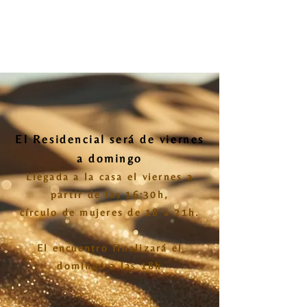
28-30
Noviembre
'25
El Residencial será de viernes
a domingo
Llegada a la
casa
el viernes
a
partir de las 16:30h,
círculo de mujeres de 18 a 21h.
El encuentro finalizará el
domingo a las 18h