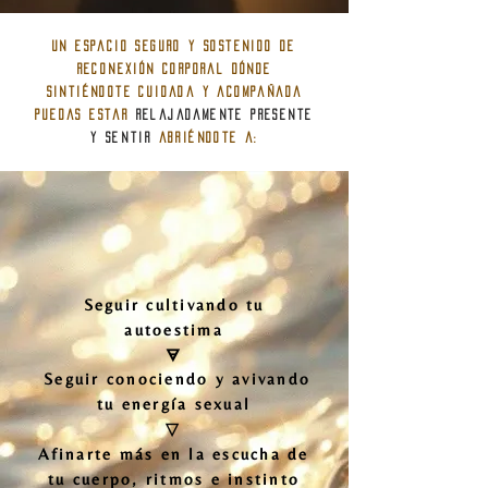
Un espacio seguro y sostenido de
reconexión corporal dónde
sintiéndote cuidada y acompañada
puedas estar
relajadamente presente
y SENTIR
abriéndote a:
Seguir cultivando tu
autoestima
🜃
Seguir conociendo y avivando
tu energía sexual
▽
Afinarte más en la escucha de
tu cuerpo, ritmos e instinto