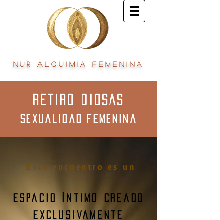
Nur Alquimia Femenina
RETIRO DIOSAS
Sexualidad Femenina
Este encuentro es un
espacio íntimo creado
exclusivamente