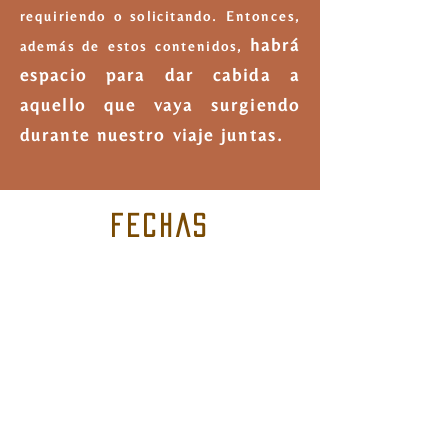
requiriendo o solicitando. Entonces,
habrá
además de estos contenidos,
espacio para dar cabida a
aquello que vaya surgiendo
durante nuestro viaje juntas.
FECHAS
BONUS EXTRA
disponibles para su visionado
desde
1 Nov'25 a
28